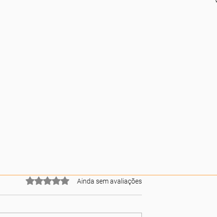
Avaliado com 0 de 5 estrelas.
Ainda sem avaliações