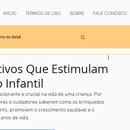
INÍCIO
TERMOS DE USO
SOBRE
FALE CONOSCO
rto do Bebê
Login/Registr
oval do Bebê
tivos Que Estimulam
Infantil
ionante e crucial na vida de uma criança. Por 
adores e cuidadores saberem como os brinquedos 
ntil, promovem o crescimento saudável e o 
anos de vida.