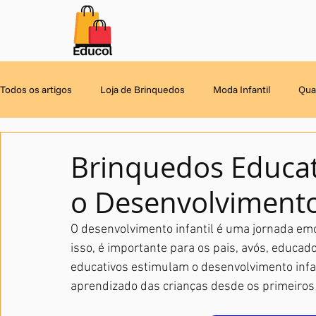
Botão
Todos os artigos
Loja de Brinquedos
Moda Infantil
Qua
Histórias e Contos Infantis
Dicas Para as Mamães
Enx
Brinquedos Educa
o Desenvolvimento 
O desenvolvimento infantil é uma jornada emoc
isso, é importante para os pais, avós, educ
educativos estimulam o desenvolvimento infa
aprendizado das crianças desde os primeiros 