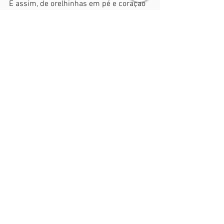
E assim, de orelhinhas em pé e coração 
aquecido, Bela voltou para casa 
entendendo que a 
empatia começa no 
silêncio
 — aquele silêncio que escuta.
Se você gostou dessa história, 
curta, comente e compartilhe.
Conheça nossa lista no 
Mercado Livre:
Histórias e Contos Infantis