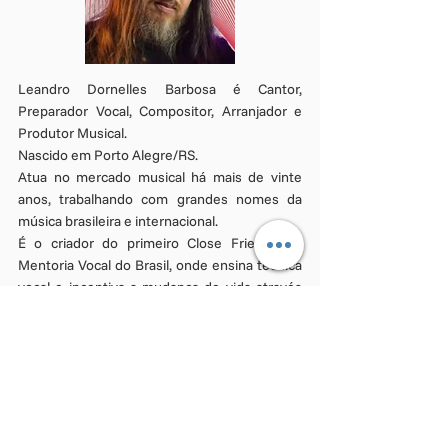
Leandro Dornelles Barbosa é Cantor,
Preparador Vocal, Compositor, Arranjador e
Produtor Musical.
Nascido em Porto Alegre/RS.
Atua no mercado musical há mais de vinte
anos, trabalhando com grandes nomes da
música brasileira e internacional.
É o criador do primeiro Close Friends de
Mentoria Vocal do Brasil, onde ensina técnica
vocal e incentiva a mudança de vida através
da mudança de comportamento.
"Eu queria que as pessoas entendessem o
quanto sua voz têm poder"
Assim nasceu o CFMV LEANDRO VOZ que em
poco tempo tornou-se muito mais do que um
método de técnica vocal; é estilo de vida; é
superação diária.