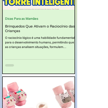
Dicas Para as Mamães
Brinquedos Que Ativam o Raciocínio das
Crianças
O raciocínio lógico é uma habilidade fundamental
para o desenvolvimento humano, permitindo que
as crianças analisem situações, formulem
hipóteses, resolvam problemas e tomem decisões.
Desde a tenra idade, as crianças demonstram
curiosidade natural pelo mundo ao seu redor,
buscando entender como as coisas funcionam e
como se relacionam entre si. Nesse contexto, saber
quais os brinquedos que ativam o raciocínio das
crianças é muito importante.