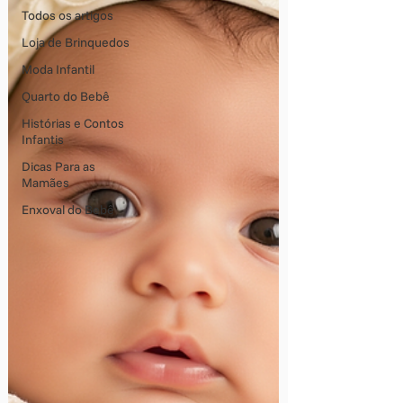
Todos os artigos
Loja de Brinquedos
Moda Infantil
Quarto do Bebê
Histórias e Contos
Infantis
Dicas Para as
Mamães
Enxoval do Bebê