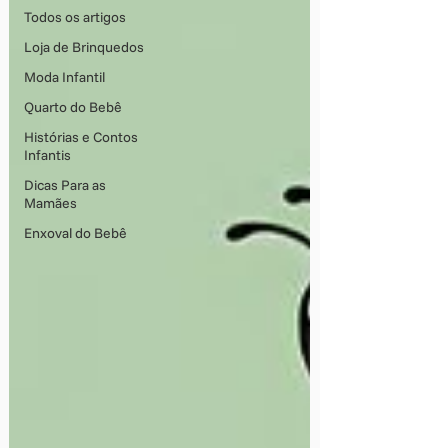
Todos os artigos
Loja de Brinquedos
Moda Infantil
Quarto do Bebê
Histórias e Contos
Infantis
Dicas Para as
Mamães
Enxoval do Bebê