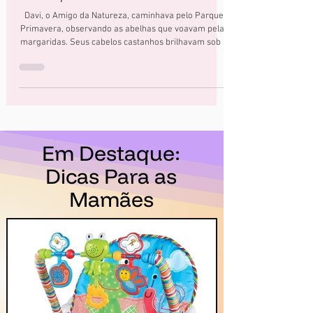
para as Abelhas 🌳🏙️
Davi, o Amigo da Natureza, caminhava pelo Parque
Primavera, observando as abelhas que voavam pelas
margaridas. Seus cabelos castanhos brilhavam sob o
sol ☀️ e seus olhos seguiam cada movimento dos
insetos.
Em Destaque:
Dicas Para as
Mamães