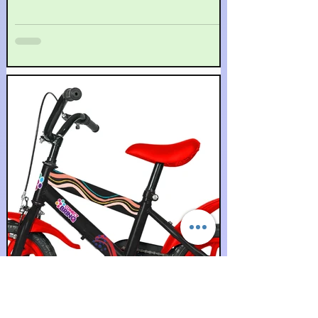
desenvolvimento das habilidades físicas,
cognitivas, sociais e emocionais das crianças.
Nesse contexto, os brinquedos educativos para
bebês assumem um papel fundamental,
oferecendo estímulos valiosos que contribuem
para o crescimento saudável dos pequenos.