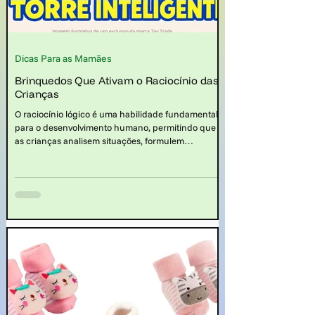
Dicas Para as Mamães
Brinquedos Que Ativam o Raciocínio das
Crianças
O raciocínio lógico é uma habilidade fundamental
para o desenvolvimento humano, permitindo que
as crianças analisem situações, formulem
hipóteses, resolvam problemas e tomem decisões.
Desde a tenra idade, as crianças demonstram
curiosidade natural pelo mundo ao seu redor,
buscando entender como as coisas funcionam e
como se relacionam entre si. Nesse contexto, saber
quais os brinquedos que ativam o raciocínio das
crianças é muito importante.