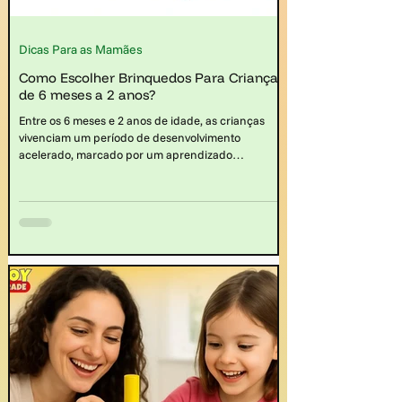
Dicas Para as Mamães
Como Escolher Brinquedos Para Crianças
de 6 meses a 2 anos?
Entre os 6 meses e 2 anos de idade, as crianças
vivenciam um período de desenvolvimento
acelerado, marcado por um aprendizado
constante e pela descoberta do mundo ao seu
redor. Nesse contexto, os brinquedos educativos
assumem um papel fundamental ao oferecerem
estímulos lúdicos e desafiadores que contribuem
para o crescimento físico, cognitivo, social e
emocional dos pequenos.