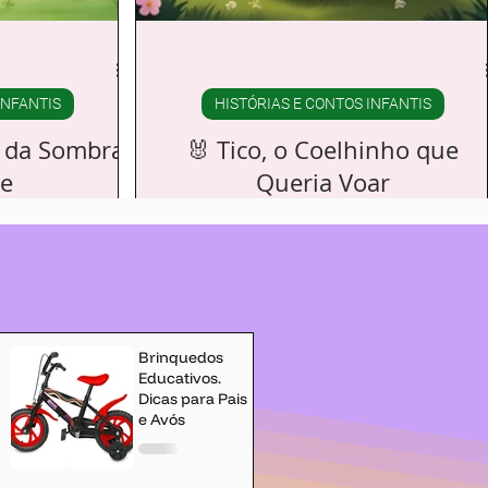
INFANTIS
HISTÓRIAS E CONTOS INFANTIS
o da Sombra
🐰 Tico, o Coelhinho que
e
Queria Voar
o Bosque das
Tico é um coelhinho sonhador que quer
e as folhas altas,
aprender a voar. Apesar das risadas dos
as borboletas que
outros animais da floresta, ele parte em um
r.
aventura cheia de descobertas e encontra
formas criativas de se aproximar do seu
sonho.
Brinquedos
Educativos.
Dicas para Pais
e Avós