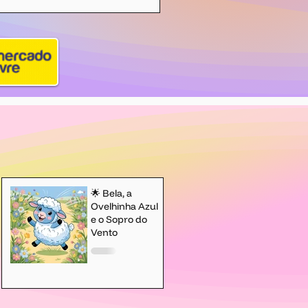
🌟 Bela, a
Ovelhinha Azul
e o Sopro do
Vento