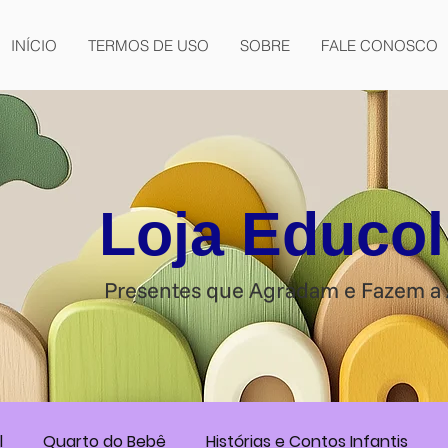
INÍCIO
TERMOS DE USO
SOBRE
FALE CONOSCO
Loja Educol
Presentes que Agradam e Fazem a 
l
Quarto do Bebê
Histórias e Contos Infantis