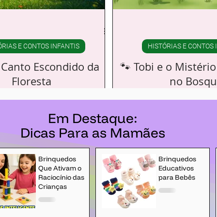
ÓRIAS E CONTOS INFANTIS
HISTÓRIAS E CONTOS 
o Canto Escondido da
🐾 Tobi e o Mistéri
Floresta
no Bosqu
a coruja diferente. Suas penas
Era uma tarde dourada n
or suave das lavandas 💜 que
Bromélias. O sol brilhava entr
Em Destaque:
beira do Riacho Melodioso 🎶, e
e Tobi corria animado atrás d
Dicas Para as Mamães
rilhavam como pedrinhas roxas ✨
dançavam no a
ntradas no leito do rio.
Brinquedos
Brinquedos
Que Ativam o
Educativos
Raciocínio das
para Bebês
Crianças