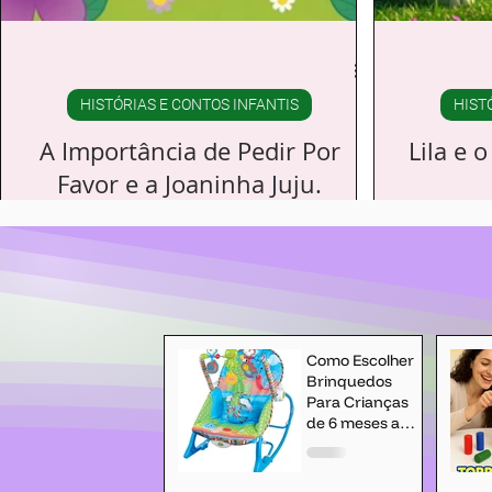
HISTÓRIAS E CONTOS INFANTIS
HIST
A Importância de Pedir Por
Lila e 
Favor e a Joaninha Juju.
Num lindo jardim ensolarado ☀️, vivia Juju,
Lila era um
uma joaninha muito curiosa. Ela adorava
tinham a c
explorar cada cantinho, observando as
cresciam à 
borboletas voarem e as abelhas zumbirem nas
seus olhos b
flores.
enco
Como Escolher
Brinquedos
Para Crianças
de 6 meses a 2
anos?