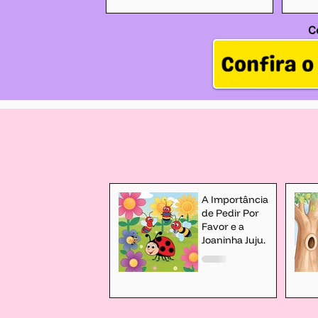
C
A Importância
de Pedir Por
Favor e a
Joaninha Juju.