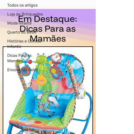
Todos os artigos
Loja de Brinquedos
Em Destaque:
Moda Infantil
Dicas Para as
Quarto do Bebê
Mamães
Histórias e Contos
Infantis
Dicas Para as
Mamães
Enxoval do Bebê