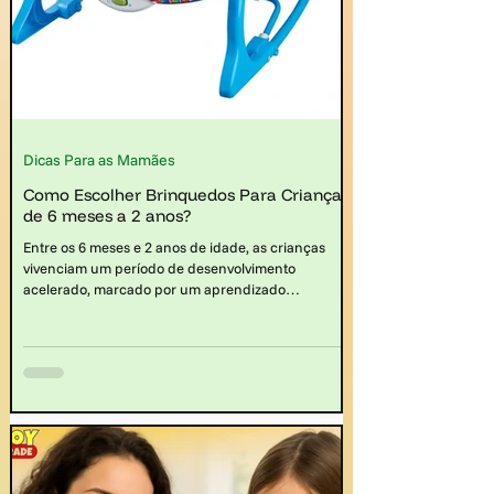
Dicas Para as Mamães
Como Escolher Brinquedos Para Crianças
de 6 meses a 2 anos?
Entre os 6 meses e 2 anos de idade, as crianças
vivenciam um período de desenvolvimento
acelerado, marcado por um aprendizado
constante e pela descoberta do mundo ao seu
redor. Nesse contexto, os brinquedos educativos
assumem um papel fundamental ao oferecerem
estímulos lúdicos e desafiadores que contribuem
para o crescimento físico, cognitivo, social e
emocional dos pequenos.