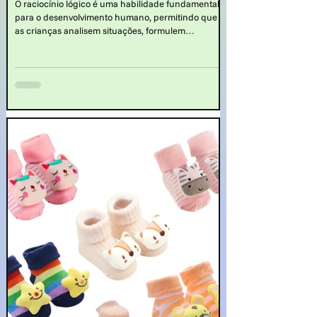
O raciocínio lógico é uma habilidade fundamental
para o desenvolvimento humano, permitindo que
as crianças analisem situações, formulem
hipóteses, resolvam problemas e tomem decisões.
Desde a tenra idade, as crianças demonstram
curiosidade natural pelo mundo ao seu redor,
buscando entender como as coisas funcionam e
como se relacionam entre si. Nesse contexto, saber
quais os brinquedos que ativam o raciocínio das
crianças é muito importante.