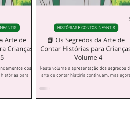
INFANTIS
HISTÓRIAS E CONTOS INFANTIS
a Arte de
📘 Os Segredos da Arte de
ra Crianças
Contar Histórias para Criança
 5
– Volume 4
fundamentos dos
Neste volume a apresentação dos segredos 
 histórias para
arte de contar história continuam, mas agor
 contava, mais
apresentados de forma objetiva e direta, par
nos detalhes que
que você possa aplicar de imediato.
rença.