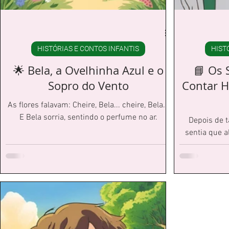
HISTÓRIAS E CONTOS INFANTIS
HIST
🌟 Bela, a Ovelhinha Azul e o
📘 Os 
Sopro do Vento
Contar H
As flores falavam: Cheire, Bela... cheire, Bela...
E Bela sorria, sentindo o perfume no ar.
Depois de t
sentia que a
sobre contar 
momentos s