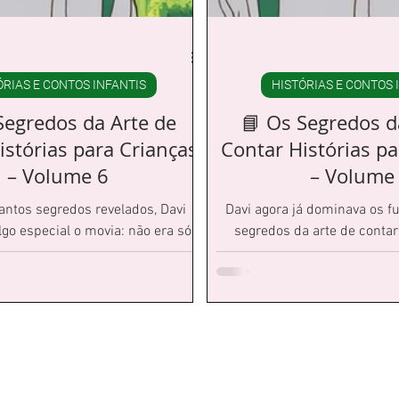
ÓRIAS E CONTOS INFANTIS
HISTÓRIAS E CONTOS 
Segredos da Arte de
📘 Os Segredos d
istórias para Crianças
Contar Histórias pa
– Volume 6
– Volume
antos segredos revelados, Davi
Davi agora já dominava os 
lgo especial o movia: não era só
segredos da arte de contar
histórias… era sobre transformar
crianças. Mas quanto mais
imples em encontros mágicos.
percebia que existiam peque
faziam toda a dife