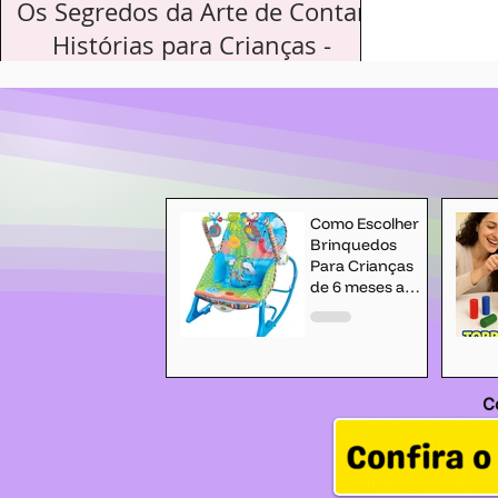
Os Segredos da Arte de Contar
Histórias para Crianças -
VOLUME 3
Aprenda com Davi e o mestre Barthônius os
segredos da contação de histórias para
crianças. Descubra técnicas encantadoras
para cativar, emocionar e educar por meio das
Como Escolher
palavras.
Brinquedos
Para Crianças
de 6 meses a 2
anos?
C