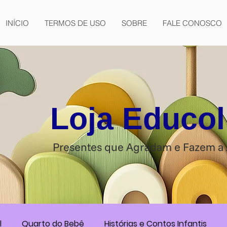
INÍCIO
TERMOS DE USO
SOBRE
FALE CONOSCO
Loja Educol
Presentes que Agradam e Fazem a 
l
Quarto do Bebê
Histórias e Contos Infantis