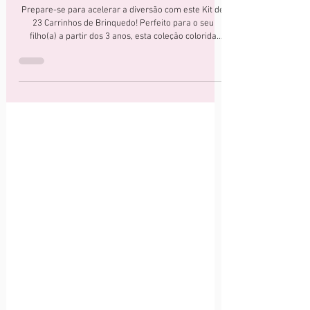
Kit de 23 Carrinhos de Brinquedo
Prepare-se para acelerar a diversão com este Kit de
23 Carrinhos de Brinquedo! Perfeito para o seu
filho(a) a partir dos 3 anos, esta coleção colorida
estimula a imaginação, a criatividade e a
coordenação motora fina em horas de brincadeiras.