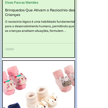
Dicas Para as Mamães
Brinquedos Que Ativam o Raciocínio das
Crianças
O raciocínio lógico é uma habilidade fundamental
para o desenvolvimento humano, permitindo que
as crianças analisem situações, formulem
hipóteses, resolvam problemas e tomem decisões.
Desde a tenra idade, as crianças demonstram
curiosidade natural pelo mundo ao seu redor,
buscando entender como as coisas funcionam e
como se relacionam entre si. Nesse contexto, saber
quais os brinquedos que ativam o raciocínio das
crianças é muito importante.