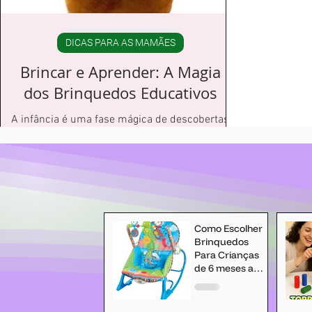
DICAS PARA AS MAMÃES
Brincar e Aprender: A Magia
dos Brinquedos Educativos
A infância é uma fase mágica de descobertas
e aprendizados constantes e a brincadeira
assume um papel fundamental nesse
processo.
Como Escolher
Brinquedos
Para Crianças
de 6 meses a 2
anos?