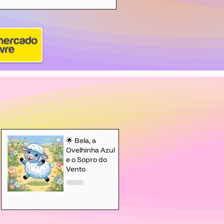
🌟 Bela, a
Ovelhinha Azul
e o Sopro do
Vento