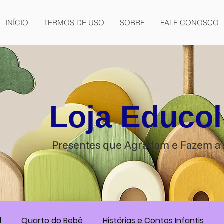
INÍCIO
TERMOS DE USO
SOBRE
FALE CONOSCO
Loja Educol
Presentes que Agradam e Fazem a 
l
Quarto do Bebê
Histórias e Contos Infantis