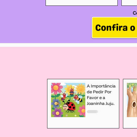
C
A Importância
de Pedir Por
Favor e a
Joaninha Juju.